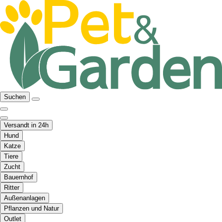
Suchen
Versandt in 24h
Hund
Katze
Tiere
Zucht
Bauernhof
Ritter
Außenanlagen
Pflanzen und Natur
Outlet