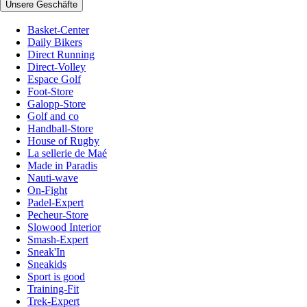
Unsere Geschäfte
Basket-Center
Daily Bikers
Direct Running
Direct-Volley
Espace Golf
Foot-Store
Galopp-Store
Golf and co
Handball-Store
House of Rugby
La sellerie de Maé
Made in Paradis
Nauti-wave
On-Fight
Padel-Expert
Pecheur-Store
Slowood Interior
Smash-Expert
Sneak'In
Sneakids
Sport is good
Training-Fit
Trek-Expert