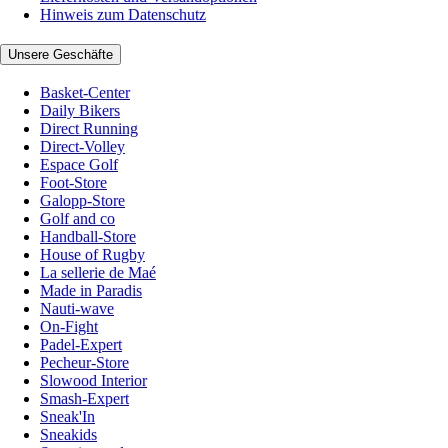
Hinweis zum Datenschutz
Unsere Geschäfte
Basket-Center
Daily Bikers
Direct Running
Direct-Volley
Espace Golf
Foot-Store
Galopp-Store
Golf and co
Handball-Store
House of Rugby
La sellerie de Maé
Made in Paradis
Nauti-wave
On-Fight
Padel-Expert
Pecheur-Store
Slowood Interior
Smash-Expert
Sneak'In
Sneakids