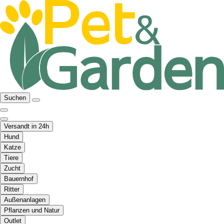
Suchen
Versandt in 24h
Hund
Katze
Tiere
Zucht
Bauernhof
Ritter
Außenanlagen
Pflanzen und Natur
Outlet