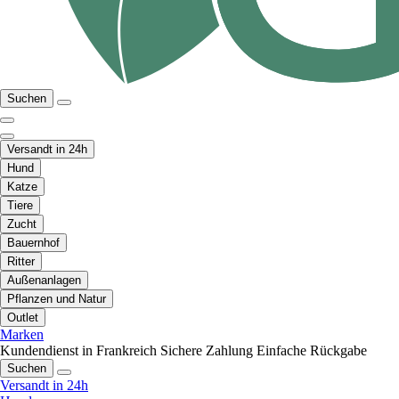
Suchen
Versandt in 24h
Hund
Katze
Tiere
Zucht
Bauernhof
Ritter
Außenanlagen
Pflanzen und Natur
Outlet
Marken
Kundendienst in Frankreich
Sichere Zahlung
Einfache Rückgabe
Suchen
Versandt in 24h