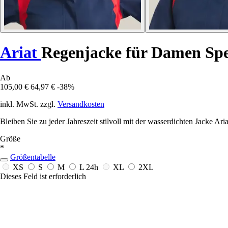
Ariat
Regenjacke für Damen Sp
Ab
105,00 €
64,97 €
-38%
inkl. MwSt. zzgl.
Versandkosten
Bleiben Sie zu jeder Jahreszeit stilvoll mit der wasserdichten Jacke Ari
Größe
*
Größentabelle
XS
S
M
L
24h
XL
2XL
Dieses Feld ist erforderlich