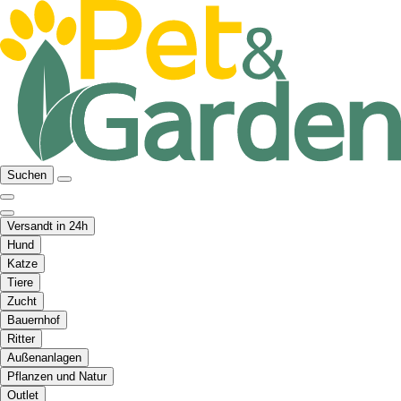
Suchen
Versandt in 24h
Hund
Katze
Tiere
Zucht
Bauernhof
Ritter
Außenanlagen
Pflanzen und Natur
Outlet