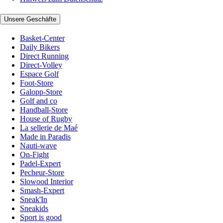
Unsere Geschäfte
Basket-Center
Daily Bikers
Direct Running
Direct-Volley
Espace Golf
Foot-Store
Galopp-Store
Golf and co
Handball-Store
House of Rugby
La sellerie de Maé
Made in Paradis
Nauti-wave
On-Fight
Padel-Expert
Pecheur-Store
Slowood Interior
Smash-Expert
Sneak'In
Sneakids
Sport is good