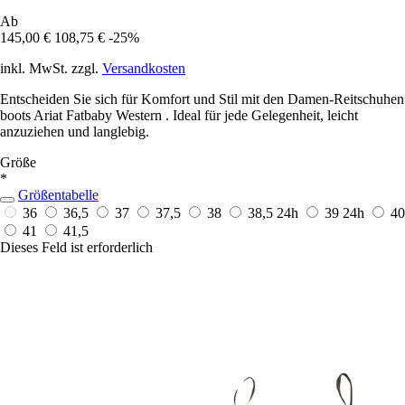
Ab
145,00 €
108,75 €
-25%
inkl. MwSt. zzgl.
Versandkosten
Entscheiden Sie sich für Komfort und Stil mit den Damen-Reitschuhen
boots Ariat Fatbaby Western . Ideal für jede Gelegenheit, leicht
anzuziehen und langlebig.
Größe
*
Größentabelle
36
36,5
37
37,5
38
38,5
24h
39
24h
40
41
41,5
Dieses Feld ist erforderlich