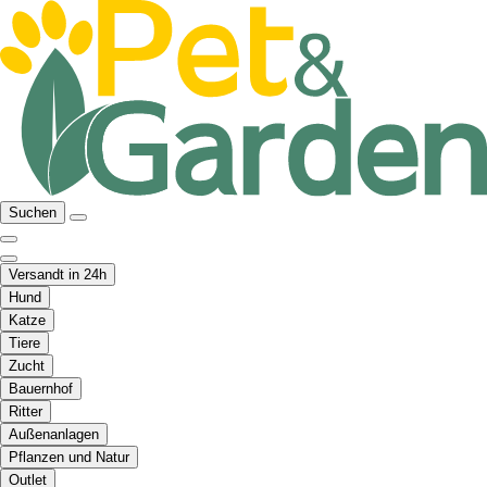
Suchen
Versandt in 24h
Hund
Katze
Tiere
Zucht
Bauernhof
Ritter
Außenanlagen
Pflanzen und Natur
Outlet