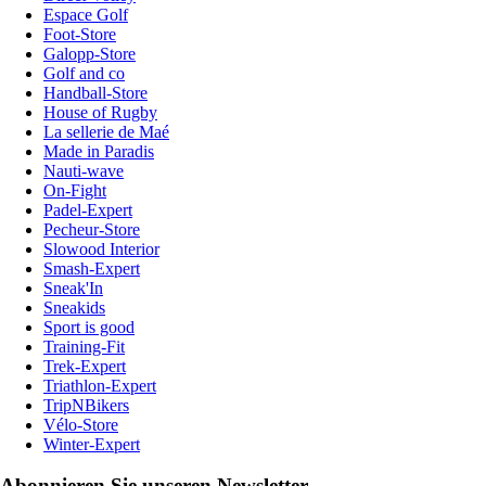
Espace Golf
Foot-Store
Galopp-Store
Golf and co
Handball-Store
House of Rugby
La sellerie de Maé
Made in Paradis
Nauti-wave
On-Fight
Padel-Expert
Pecheur-Store
Slowood Interior
Smash-Expert
Sneak'In
Sneakids
Sport is good
Training-Fit
Trek-Expert
Triathlon-Expert
TripNBikers
Vélo-Store
Winter-Expert
Abonnieren Sie unseren Newsletter