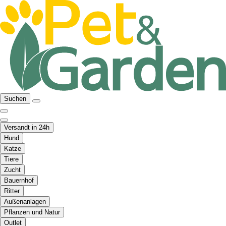
Suchen
Versandt in 24h
Hund
Katze
Tiere
Zucht
Bauernhof
Ritter
Außenanlagen
Pflanzen und Natur
Outlet