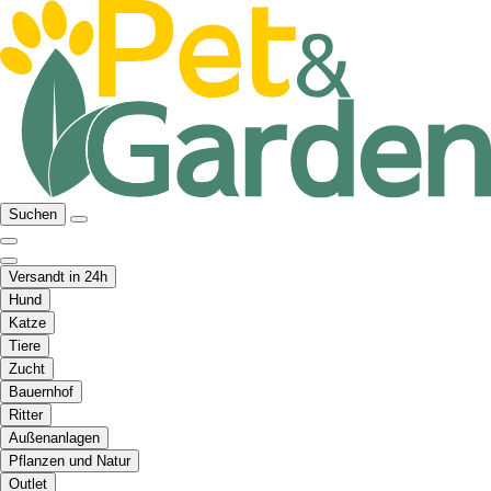
Suchen
Versandt in 24h
Hund
Katze
Tiere
Zucht
Bauernhof
Ritter
Außenanlagen
Pflanzen und Natur
Outlet