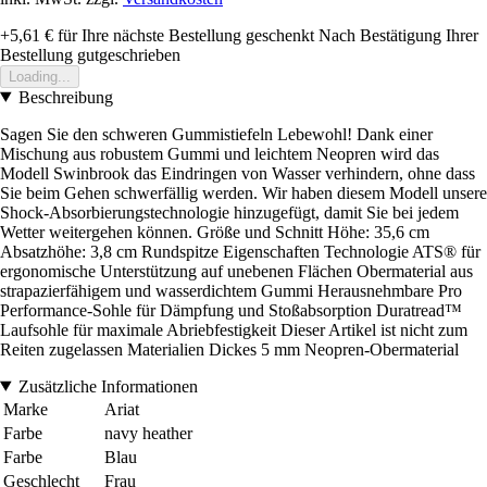
+5,61 €
für Ihre nächste Bestellung geschenkt
Nach Bestätigung Ihrer
Bestellung gutgeschrieben
Loading...
Beschreibung
Sagen Sie den schweren Gummistiefeln Lebewohl! Dank einer
Mischung aus robustem Gummi und leichtem Neopren wird das
Modell Swinbrook das Eindringen von Wasser verhindern, ohne dass
Sie beim Gehen schwerfällig werden. Wir haben diesem Modell unsere
Shock-Absorbierungstechnologie hinzugefügt, damit Sie bei jedem
Wetter weitergehen können. Größe und Schnitt Höhe: 35,6 cm
Absatzhöhe: 3,8 cm Rundspitze Eigenschaften Technologie ATS® für
ergonomische Unterstützung auf unebenen Flächen Obermaterial aus
strapazierfähigem und wasserdichtem Gummi Herausnehmbare Pro
Performance-Sohle für Dämpfung und Stoßabsorption Duratread™
Laufsohle für maximale Abriebfestigkeit Dieser Artikel ist nicht zum
Reiten zugelassen Materialien Dickes 5 mm Neopren-Obermaterial
Zusätzliche Informationen
Marke
Ariat
Farbe
navy heather
Farbe
Blau
Geschlecht
Frau