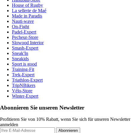
House of Rugby
La sellerie de Maé
Made in Paradis
Nauti-wave
On-Fight
Padel-Expert
Pecheur-Store
Slowood Interior
Smash-Expert
Sneak'In
Sneakids
Sport is good
Training-Fit
Trek-Expert
Triathlon-Expert
TripNBikers
Vélo-Store
Winter-Expert
Abonnieren Sie unseren Newsletter
Profitieren Sie von 10% Rabatt, wenn Sie sich für unseren Newsletter
anmelden
Abonnieren