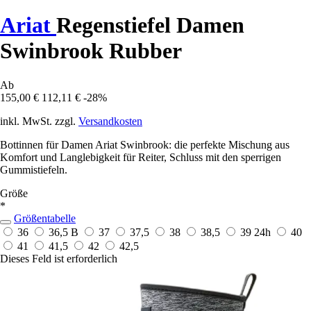
Ariat
Regenstiefel Damen
Swinbrook Rubber
Ab
155,00 €
112,11 €
-28%
inkl. MwSt. zzgl.
Versandkosten
Bottinnen für Damen Ariat Swinbrook: die perfekte Mischung aus
Komfort und Langlebigkeit für Reiter, Schluss mit den sperrigen
Gummistiefeln.
Größe
*
Größentabelle
36
36,5 B
37
37,5
38
38,5
39
24h
40
41
41,5
42
42,5
Dieses Feld ist erforderlich