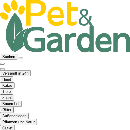
Suchen
Versandt in 24h
Hund
Katze
Tiere
Zucht
Bauernhof
Ritter
Außenanlagen
Pflanzen und Natur
Outlet