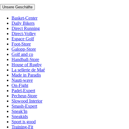
Unsere Geschäfte
Basket-Center
Daily Bikers
Direct Running
Direct-Volley
Espace Golf
Foot-Store
Galopp-Store
Golf and co
Handball-Store
House of Rugby
La sellerie de Maé
Made in Paradis
Nauti-wave
On-Fight
Padel-Expert
Pecheur-Store
Slowood Interior
Smash-Expert
Sneak'In
Sneakids
Sport is good
Training-Fit