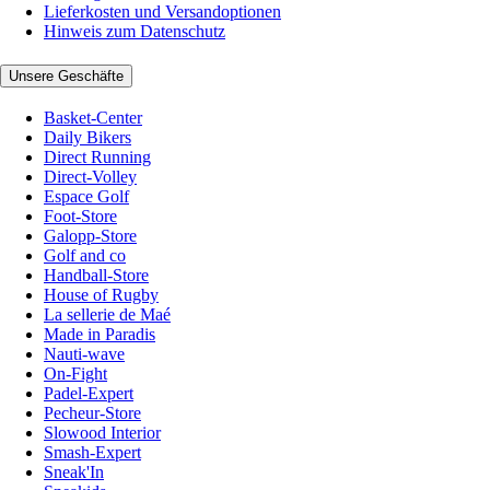
Lieferkosten und Versandoptionen
Hinweis zum Datenschutz
Unsere Geschäfte
Basket-Center
Daily Bikers
Direct Running
Direct-Volley
Espace Golf
Foot-Store
Galopp-Store
Golf and co
Handball-Store
House of Rugby
La sellerie de Maé
Made in Paradis
Nauti-wave
On-Fight
Padel-Expert
Pecheur-Store
Slowood Interior
Smash-Expert
Sneak'In