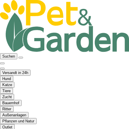
Suchen
Versandt in 24h
Hund
Katze
Tiere
Zucht
Bauernhof
Ritter
Außenanlagen
Pflanzen und Natur
Outlet