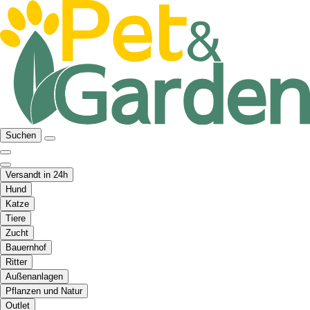
Suchen
Versandt in 24h
Hund
Katze
Tiere
Zucht
Bauernhof
Ritter
Außenanlagen
Pflanzen und Natur
Outlet