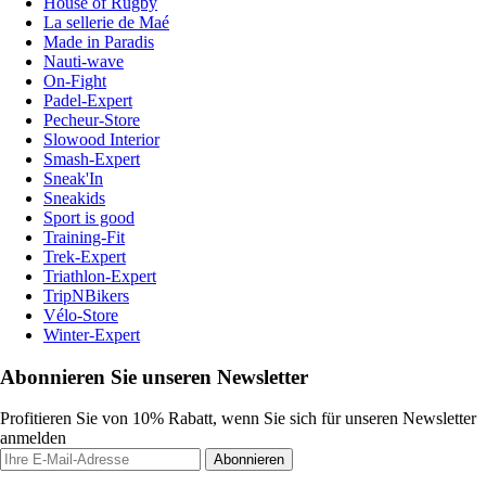
House of Rugby
La sellerie de Maé
Made in Paradis
Nauti-wave
On-Fight
Padel-Expert
Pecheur-Store
Slowood Interior
Smash-Expert
Sneak'In
Sneakids
Sport is good
Training-Fit
Trek-Expert
Triathlon-Expert
TripNBikers
Vélo-Store
Winter-Expert
Abonnieren Sie unseren Newsletter
Profitieren Sie von 10% Rabatt, wenn Sie sich für unseren Newsletter
anmelden
Abonnieren