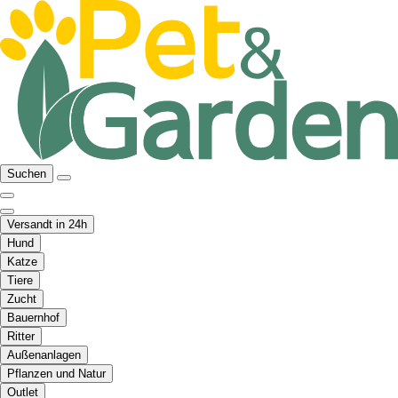
Suchen
Versandt in 24h
Hund
Katze
Tiere
Zucht
Bauernhof
Ritter
Außenanlagen
Pflanzen und Natur
Outlet