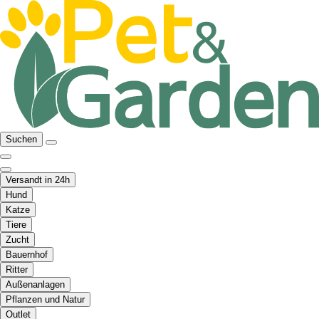
Suchen
Versandt in 24h
Hund
Katze
Tiere
Zucht
Bauernhof
Ritter
Außenanlagen
Pflanzen und Natur
Outlet