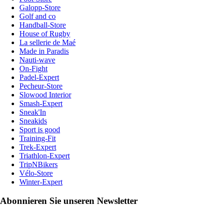
Galopp-Store
Golf and co
Handball-Store
House of Rugby
La sellerie de Maé
Made in Paradis
Nauti-wave
On-Fight
Padel-Expert
Pecheur-Store
Slowood Interior
Smash-Expert
Sneak'In
Sneakids
Sport is good
Training-Fit
Trek-Expert
Triathlon-Expert
TripNBikers
Vélo-Store
Winter-Expert
Abonnieren Sie unseren Newsletter