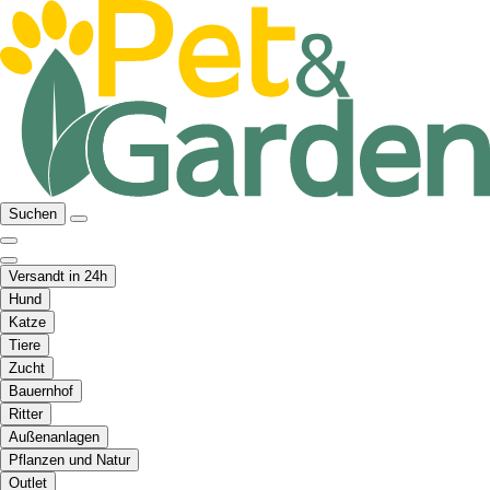
Suchen
Versandt in 24h
Hund
Katze
Tiere
Zucht
Bauernhof
Ritter
Außenanlagen
Pflanzen und Natur
Outlet