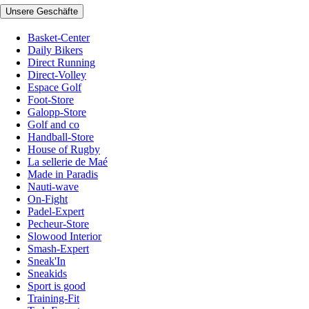
Unsere Geschäfte
Basket-Center
Daily Bikers
Direct Running
Direct-Volley
Espace Golf
Foot-Store
Galopp-Store
Golf and co
Handball-Store
House of Rugby
La sellerie de Maé
Made in Paradis
Nauti-wave
On-Fight
Padel-Expert
Pecheur-Store
Slowood Interior
Smash-Expert
Sneak'In
Sneakids
Sport is good
Training-Fit