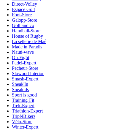
Direct-Volley
Espace Golf
Foot-Store
Galopp-Store
Golf and co
Handball-Store
House of Rugby
La sellerie de Maé
Made in Paradis
Nauti-wave
On-Fight
Padel-Expert
Pecheur-Store
Slowood Interior
Smash-Expert
Sneak'In
Sneakids
Sport is good
Training-Fit
Trek-Expert
Triathlon-Expert
TripNBikers
Vélo-Store
Winter-Expert