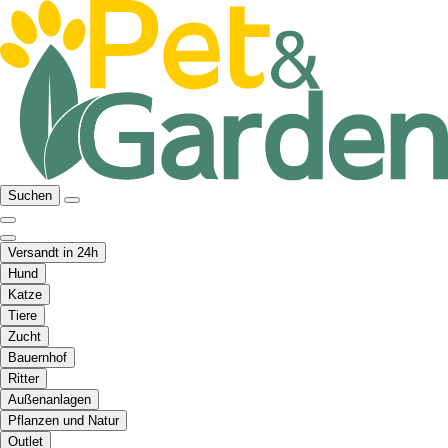
Suchen
Versandt in 24h
Hund
Katze
Tiere
Zucht
Bauernhof
Ritter
Außenanlagen
Pflanzen und Natur
Outlet