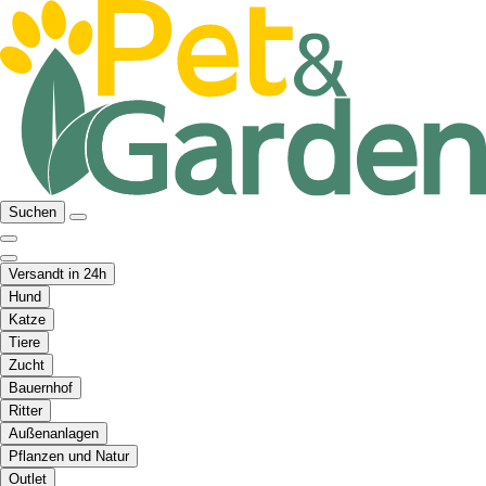
Suchen
Versandt in 24h
Hund
Katze
Tiere
Zucht
Bauernhof
Ritter
Außenanlagen
Pflanzen und Natur
Outlet