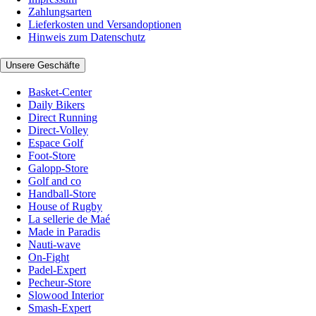
Zahlungsarten
Lieferkosten und Versandoptionen
Hinweis zum Datenschutz
Unsere Geschäfte
Basket-Center
Daily Bikers
Direct Running
Direct-Volley
Espace Golf
Foot-Store
Galopp-Store
Golf and co
Handball-Store
House of Rugby
La sellerie de Maé
Made in Paradis
Nauti-wave
On-Fight
Padel-Expert
Pecheur-Store
Slowood Interior
Smash-Expert