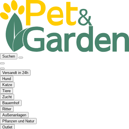
Suchen
Versandt in 24h
Hund
Katze
Tiere
Zucht
Bauernhof
Ritter
Außenanlagen
Pflanzen und Natur
Outlet