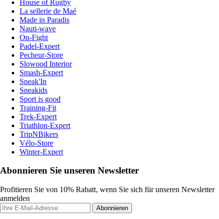
House of Rugby
La sellerie de Maé
Made in Paradis
Nauti-wave
On-Fight
Padel-Expert
Pecheur-Store
Slowood Interior
Smash-Expert
Sneak'In
Sneakids
Sport is good
Training-Fit
Trek-Expert
Triathlon-Expert
TripNBikers
Vélo-Store
Winter-Expert
Abonnieren Sie unseren Newsletter
Profitieren Sie von 10% Rabatt, wenn Sie sich für unseren Newsletter
anmelden
Abonnieren