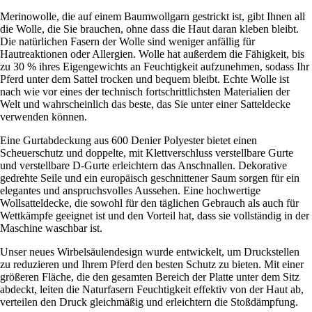
Merinowolle, die auf einem Baumwollgarn gestrickt ist, gibt Ihnen all
die Wolle, die Sie brauchen, ohne dass die Haut daran kleben bleibt.
Die natürlichen Fasern der Wolle sind weniger anfällig für
Hautreaktionen oder Allergien. Wolle hat außerdem die Fähigkeit, bis
zu 30 % ihres Eigengewichts an Feuchtigkeit aufzunehmen, sodass Ihr
Pferd unter dem Sattel trocken und bequem bleibt. Echte Wolle ist
nach wie vor eines der technisch fortschrittlichsten Materialien der
Welt und wahrscheinlich das beste, das Sie unter einer Satteldecke
verwenden können.
Eine Gurtabdeckung aus 600 Denier Polyester bietet einen
Scheuerschutz und doppelte, mit Klettverschluss verstellbare Gurte
und verstellbare D-Gurte erleichtern das Anschnallen. Dekorative
gedrehte Seile und ein europäisch geschnittener Saum sorgen für ein
elegantes und anspruchsvolles Aussehen. Eine hochwertige
Wollsatteldecke, die sowohl für den täglichen Gebrauch als auch für
Wettkämpfe geeignet ist und den Vorteil hat, dass sie vollständig in der
Maschine waschbar ist.
Unser neues Wirbelsäulendesign wurde entwickelt, um Druckstellen
zu reduzieren und Ihrem Pferd den besten Schutz zu bieten. Mit einer
größeren Fläche, die den gesamten Bereich der Platte unter dem Sitz
abdeckt, leiten die Naturfasern Feuchtigkeit effektiv von der Haut ab,
verteilen den Druck gleichmäßig und erleichtern die Stoßdämpfung.