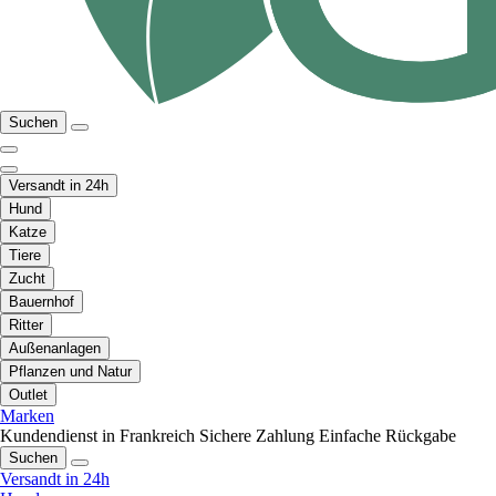
Suchen
Versandt in 24h
Hund
Katze
Tiere
Zucht
Bauernhof
Ritter
Außenanlagen
Pflanzen und Natur
Outlet
Marken
Kundendienst in Frankreich
Sichere Zahlung
Einfache Rückgabe
Suchen
Versandt in 24h