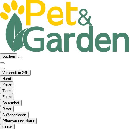
Suchen
Versandt in 24h
Hund
Katze
Tiere
Zucht
Bauernhof
Ritter
Außenanlagen
Pflanzen und Natur
Outlet