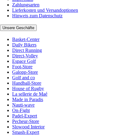
Zahlungsarten
Lieferkosten und Versandoptionen
Hinweis zum Datenschutz
Unsere Geschäfte
Basket-Center
Daily Bikers
Direct Running
Direct-Volley
Espace Golf
Foot-Store
Galopp-Store
Golf and co
Handball-Store
House of Rugby
La sellerie de Maé
Made in Paradis
Nauti-wave
On-Fight
Padel-Expert
Pecheur-Store
Slowood Interior
Smash-Expert