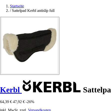
Startseite
/
Sattelpad Kerbl antislip full
Kerbl
Sattelpad
64,39 €
47,92 €
-26%
inkl. MwSt. zzgl.
Versandkosten