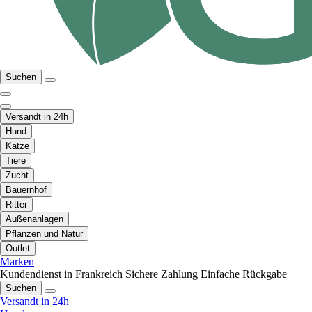
Suchen
Versandt in 24h
Hund
Katze
Tiere
Zucht
Bauernhof
Ritter
Außenanlagen
Pflanzen und Natur
Outlet
Marken
Kundendienst in Frankreich
Sichere Zahlung
Einfache Rückgabe
Suchen
Versandt in 24h