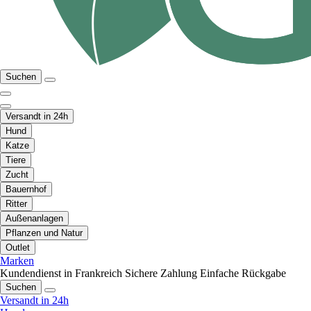
Suchen
Versandt in 24h
Hund
Katze
Tiere
Zucht
Bauernhof
Ritter
Außenanlagen
Pflanzen und Natur
Outlet
Marken
Kundendienst in Frankreich
Sichere Zahlung
Einfache Rückgabe
Suchen
Versandt in 24h