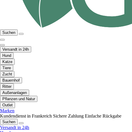
Suchen
Versandt in 24h
Hund
Katze
Tiere
Zucht
Bauernhof
Ritter
Außenanlagen
Pflanzen und Natur
Outlet
Marken
Kundendienst in Frankreich
Sichere Zahlung
Einfache Rückgabe
Suchen
Versandt in 24h