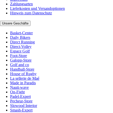
Zahlungsarten
Lieferkosten und Versandoptionen
Hinweis zum Datenschutz
Unsere Geschäfte
Basket-Center
Daily Bikers
Direct Running
Direct-Volley
Espace Golf
Foot-Store
Galopp-Store
Golf and co
Handball-Store
House of Rugby
La sellerie de Maé
Made in Paradis
Nauti-wave
On-Fight
Padel-Expert
Pecheur-Store
Slowood Interior
Smash-Expert