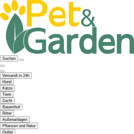
Suchen
Versandt in 24h
Hund
Katze
Tiere
Zucht
Bauernhof
Ritter
Außenanlagen
Pflanzen und Natur
Outlet