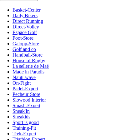
Basket-Center
Daily Bikers
Direct Running
Direct-Volley
Espace Golf
Foot-Store
Galopp-Store
Golf and co
Handball-Store
House of Rugby
La sellerie de Maé
Made in Paradis
Nauti-wave
On-Fight
Padel-Expert
Pecheur-Store
Slowood Interior
Smash-Expert
Sneak'In
Sneakids
Sport is good
Training-Fit
Trek-Expert
Triathlon-Expert