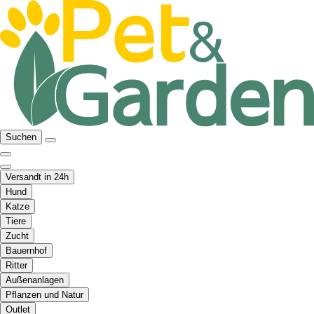
Suchen
Versandt in 24h
Hund
Katze
Tiere
Zucht
Bauernhof
Ritter
Außenanlagen
Pflanzen und Natur
Outlet