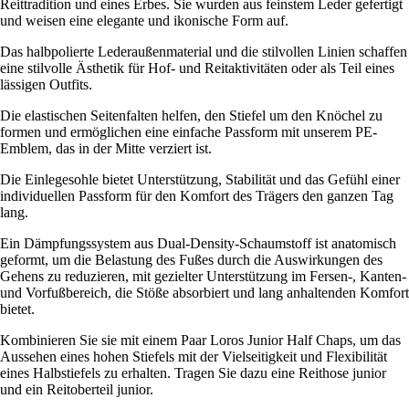
Reittradition und eines Erbes. Sie wurden aus feinstem Leder gefertigt
und weisen eine elegante und ikonische Form auf.
Das halbpolierte Lederaußenmaterial und die stilvollen Linien schaffen
eine stilvolle Ästhetik für Hof- und Reitaktivitäten oder als Teil eines
lässigen Outfits.
Die elastischen Seitenfalten helfen, den Stiefel um den Knöchel zu
formen und ermöglichen eine einfache Passform mit unserem PE-
Emblem, das in der Mitte verziert ist.
Die Einlegesohle bietet Unterstützung, Stabilität und das Gefühl einer
individuellen Passform für den Komfort des Trägers den ganzen Tag
lang.
Ein Dämpfungssystem aus Dual-Density-Schaumstoff ist anatomisch
geformt, um die Belastung des Fußes durch die Auswirkungen des
Gehens zu reduzieren, mit gezielter Unterstützung im Fersen-, Kanten-
und Vorfußbereich, die Stöße absorbiert und lang anhaltenden Komfort
bietet.
Kombinieren Sie sie mit einem Paar Loros Junior Half Chaps, um das
Aussehen eines hohen Stiefels mit der Vielseitigkeit und Flexibilität
eines Halbstiefels zu erhalten. Tragen Sie dazu eine Reithose junior
und ein Reitoberteil junior.