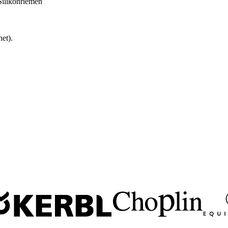
Silikonriemen
et).