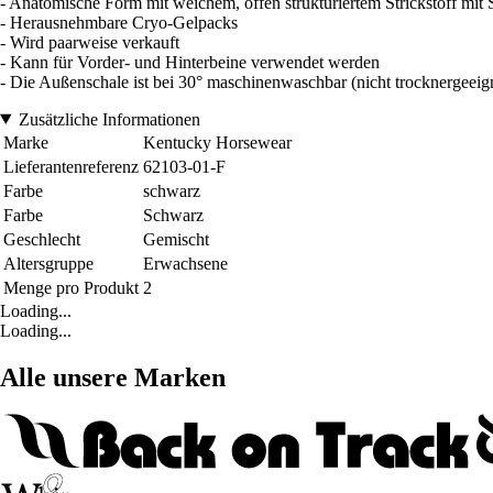
- Anatomische Form mit weichem, offen strukturiertem Strickstoff mit 
- Herausnehmbare Cryo-Gelpacks
- Wird paarweise verkauft
- Kann für Vorder- und Hinterbeine verwendet werden
- Die Außenschale ist bei 30° maschinenwaschbar (nicht trocknergeeign
Zusätzliche Informationen
Marke
Kentucky Horsewear
Lieferantenreferenz
62103-01-F
Farbe
schwarz
Farbe
Schwarz
Geschlecht
Gemischt
Altersgruppe
Erwachsene
Menge pro Produkt
2
Loading...
Loading...
Alle unsere Marken