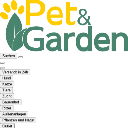
Suchen
Versandt in 24h
Hund
Katze
Tiere
Zucht
Bauernhof
Ritter
Außenanlagen
Pflanzen und Natur
Outlet