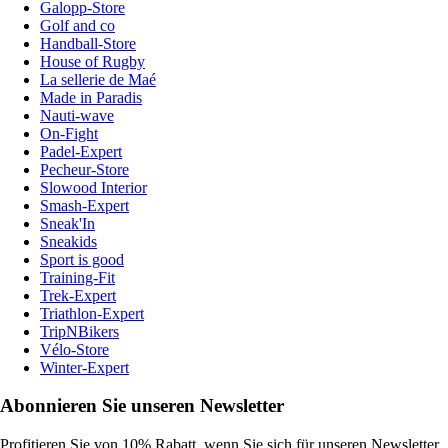
Galopp-Store
Golf and co
Handball-Store
House of Rugby
La sellerie de Maé
Made in Paradis
Nauti-wave
On-Fight
Padel-Expert
Pecheur-Store
Slowood Interior
Smash-Expert
Sneak'In
Sneakids
Sport is good
Training-Fit
Trek-Expert
Triathlon-Expert
TripNBikers
Vélo-Store
Winter-Expert
Abonnieren Sie unseren Newsletter
Profitieren Sie von 10% Rabatt, wenn Sie sich für unseren Newsletter