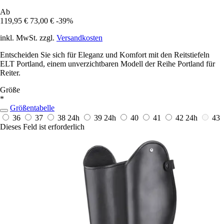
Ab
119,95 €
73,00 €
-39%
inkl. MwSt. zzgl.
Versandkosten
Entscheiden Sie sich für Eleganz und Komfort mit den Reitstiefeln
ELT Portland, einem unverzichtbaren Modell der Reihe Portland für
Reiter.
Größe
*
Größentabelle
36
37
38
24h
39
24h
40
41
42
24h
43
Dieses Feld ist erforderlich