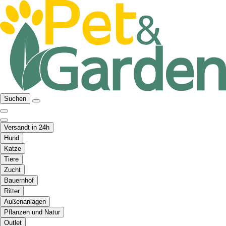
Suchen
Versandt in 24h
Hund
Katze
Tiere
Zucht
Bauernhof
Ritter
Außenanlagen
Pflanzen und Natur
Outlet