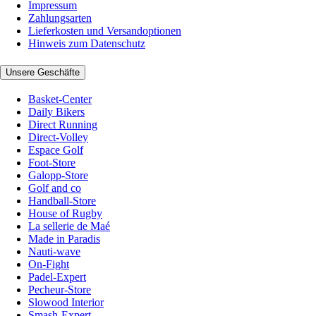
Impressum
Zahlungsarten
Lieferkosten und Versandoptionen
Hinweis zum Datenschutz
Unsere Geschäfte
Basket-Center
Daily Bikers
Direct Running
Direct-Volley
Espace Golf
Foot-Store
Galopp-Store
Golf and co
Handball-Store
House of Rugby
La sellerie de Maé
Made in Paradis
Nauti-wave
On-Fight
Padel-Expert
Pecheur-Store
Slowood Interior
Smash-Expert