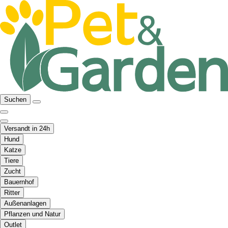
Suchen
Versandt in 24h
Hund
Katze
Tiere
Zucht
Bauernhof
Ritter
Außenanlagen
Pflanzen und Natur
Outlet