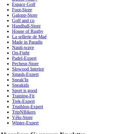
Espace Golf
Foot-Store
Galopp-Store
Golf and co
Handball-Store
House of Rugby
La sellerie de Maé
Made in Paradis
Nauti-wave
On-Fight
Padel-Expert
Pecheur-Store
Slowood Interior
Smash-Expert
Sneak'In
Sneakids
Sport is good
Training-Fit
Trek-Expert
Triathlon-Expert
TripNBikers
Vélo-Store
Winter-Expert