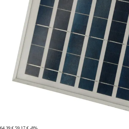
64,39 €
59,17 €
-8%