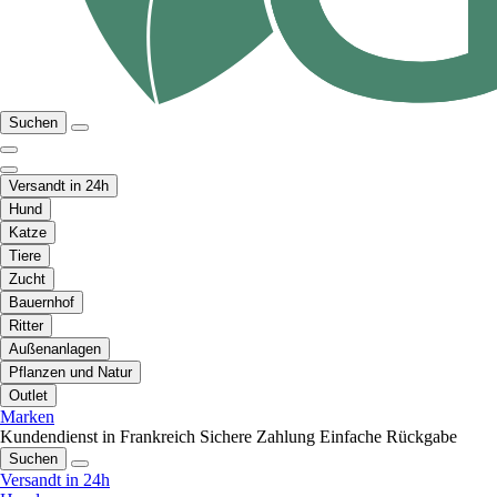
Suchen
Versandt in 24h
Hund
Katze
Tiere
Zucht
Bauernhof
Ritter
Außenanlagen
Pflanzen und Natur
Outlet
Marken
Kundendienst in Frankreich
Sichere Zahlung
Einfache Rückgabe
Suchen
Versandt in 24h