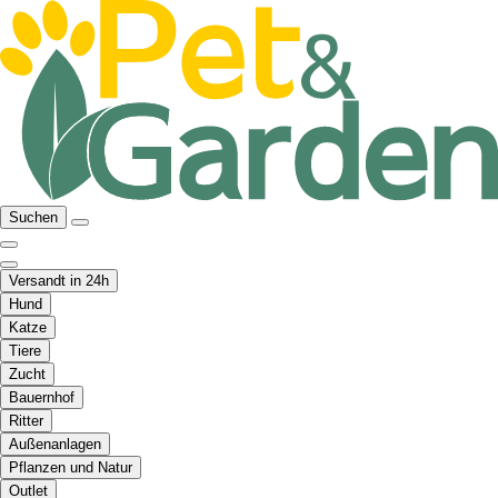
Suchen
Versandt in 24h
Hund
Katze
Tiere
Zucht
Bauernhof
Ritter
Außenanlagen
Pflanzen und Natur
Outlet