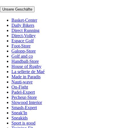
Unsere Geschäfte
Basket-Center
Daily Bikers
Direct Running
Direct-Volley
Espace Golf
Foot-Store
Galopp-Store
Golf and co
Handball-Store
House of Rugby
La sellerie de Maé
Made in Paradis
Nauti-wave
On-Fight
Padel-Expert
Pecheur-Store
Slowood Interior
Smash-Expert
Sneak'In
Sneakids
Sport is good