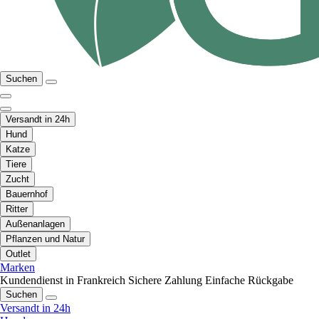
Suchen
Versandt in 24h
Hund
Katze
Tiere
Zucht
Bauernhof
Ritter
Außenanlagen
Pflanzen und Natur
Outlet
Marken
Kundendienst in Frankreich
Sichere Zahlung
Einfache Rückgabe
Suchen
Versandt in 24h