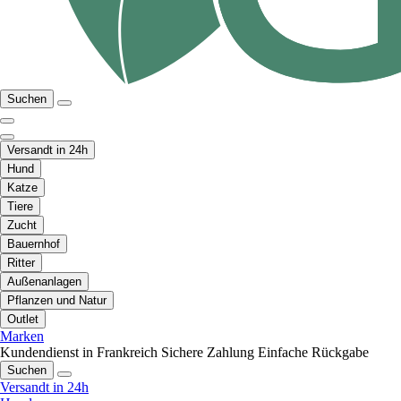
Suchen
Versandt in 24h
Hund
Katze
Tiere
Zucht
Bauernhof
Ritter
Außenanlagen
Pflanzen und Natur
Outlet
Marken
Kundendienst in Frankreich
Sichere Zahlung
Einfache Rückgabe
Suchen
Versandt in 24h