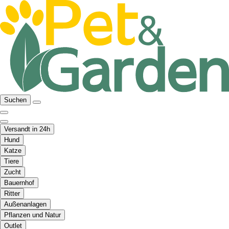
Suchen
Versandt in 24h
Hund
Katze
Tiere
Zucht
Bauernhof
Ritter
Außenanlagen
Pflanzen und Natur
Outlet