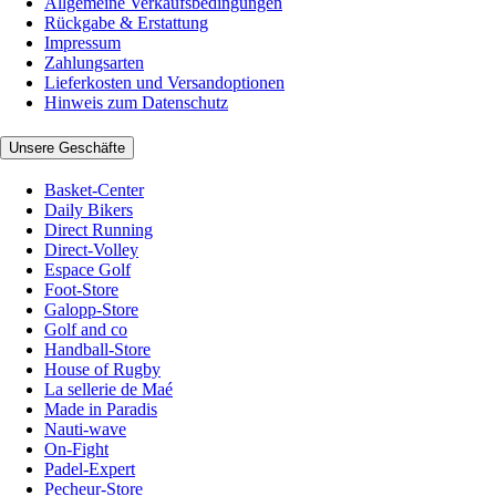
Allgemeine Verkaufsbedingungen
Rückgabe & Erstattung
Impressum
Zahlungsarten
Lieferkosten und Versandoptionen
Hinweis zum Datenschutz
Unsere Geschäfte
Basket-Center
Daily Bikers
Direct Running
Direct-Volley
Espace Golf
Foot-Store
Galopp-Store
Golf and co
Handball-Store
House of Rugby
La sellerie de Maé
Made in Paradis
Nauti-wave
On-Fight
Padel-Expert
Pecheur-Store