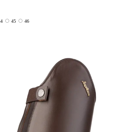
44
45
46