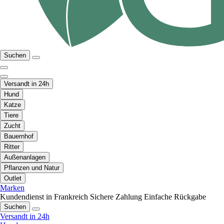
Suchen
Versandt in 24h
Hund
Katze
Tiere
Zucht
Bauernhof
Ritter
Außenanlagen
Pflanzen und Natur
Outlet
Marken
Kundendienst in Frankreich
Sichere Zahlung
Einfache Rückgabe
Suchen
Versandt in 24h