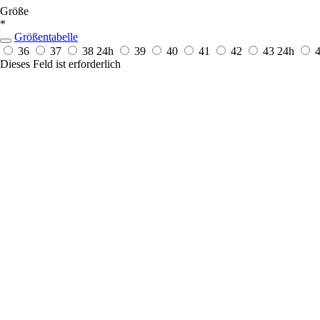
Größe
*
Größentabelle
36
37
38
24h
39
40
41
42
43
24h
Dieses Feld ist erforderlich