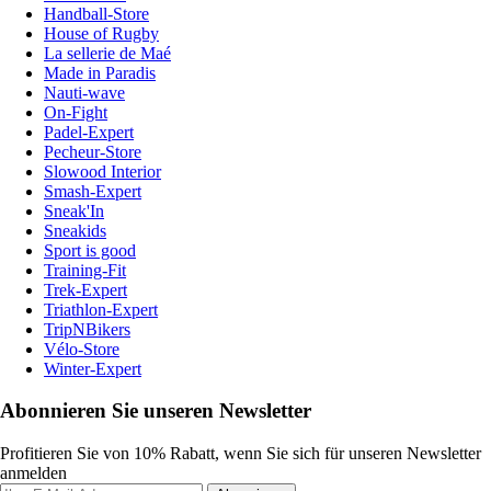
Handball-Store
House of Rugby
La sellerie de Maé
Made in Paradis
Nauti-wave
On-Fight
Padel-Expert
Pecheur-Store
Slowood Interior
Smash-Expert
Sneak'In
Sneakids
Sport is good
Training-Fit
Trek-Expert
Triathlon-Expert
TripNBikers
Vélo-Store
Winter-Expert
Abonnieren Sie unseren Newsletter
Profitieren Sie von 10% Rabatt, wenn Sie sich für unseren Newsletter
anmelden