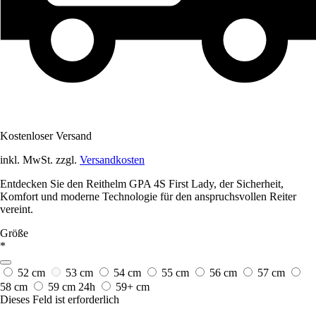
Kostenloser Versand
inkl. MwSt. zzgl.
Versandkosten
Entdecken Sie den Reithelm GPA 4S First Lady, der Sicherheit,
Komfort und moderne Technologie für den anspruchsvollen Reiter
vereint.
Größe
*
52 cm
53 cm
54 cm
55 cm
56 cm
57 cm
58 cm
59 cm
24h
59+ cm
Dieses Feld ist erforderlich