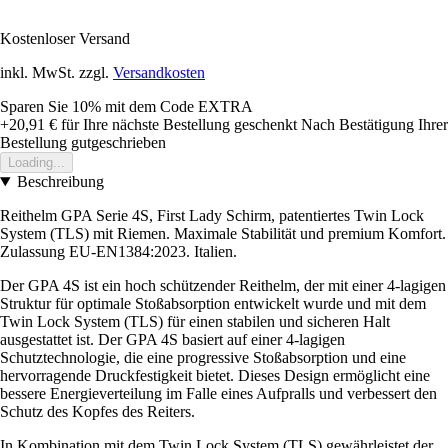
Kostenloser Versand
inkl. MwSt. zzgl.
Versandkosten
Sparen Sie 10%
mit dem Code
EXTRA
+20,91 €
für Ihre nächste Bestellung geschenkt
Nach Bestätigung Ihrer
Bestellung gutgeschrieben
Loading...
Beschreibung
Reithelm GPA Serie 4S, First Lady Schirm, patentiertes Twin Lock
System (TLS) mit Riemen. Maximale Stabilität und premium Komfort.
Zulassung EU-EN1384:2023. Italien.
Der GPA 4S ist ein hoch schützender Reithelm, der mit einer 4-lagigen
Struktur für optimale Stoßabsorption entwickelt wurde und mit dem
Twin Lock System (TLS) für einen stabilen und sicheren Halt
ausgestattet ist. Der GPA 4S basiert auf einer 4-lagigen
Schutztechnologie, die eine progressive Stoßabsorption und eine
hervorragende Druckfestigkeit bietet. Dieses Design ermöglicht eine
bessere Energieverteilung im Falle eines Aufpralls und verbessert den
Schutz des Kopfes des Reiters.
In Kombination mit dem Twin Lock System (TLS) gewährleistet der