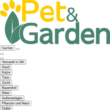
Suchen
Versandt in 24h
Hund
Katze
Tiere
Zucht
Bauernhof
Ritter
Außenanlagen
Pflanzen und Natur
Outlet