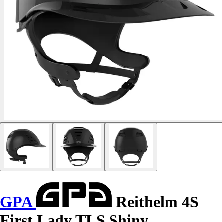
GPA
Reithelm 4S
First Lady TLS Shiny