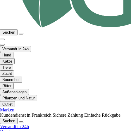
Suchen
Versandt in 24h
Hund
Katze
Tiere
Zucht
Bauernhof
Ritter
Außenanlagen
Pflanzen und Natur
Outlet
Marken
Kundendienst in Frankreich
Sichere Zahlung
Einfache Rückgabe
Suchen
Versandt in 24h