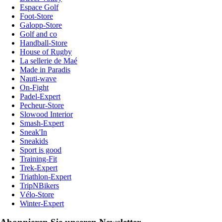
Espace Golf
Foot-Store
Galopp-Store
Golf and co
Handball-Store
House of Rugby
La sellerie de Maé
Made in Paradis
Nauti-wave
On-Fight
Padel-Expert
Pecheur-Store
Slowood Interior
Smash-Expert
Sneak'In
Sneakids
Sport is good
Training-Fit
Trek-Expert
Triathlon-Expert
TripNBikers
Vélo-Store
Winter-Expert