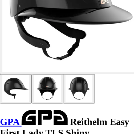
GPA
Reithelm Easy
First Lady TLS Shiny