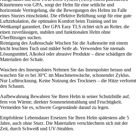
Kinnriemen von GPA, sorgt der Helm für eine seitliche und
horizontale Verriegelung, die die Bewegungen des Helms im Falle
eines Sturzes einschränkt. Die effektive Belüftung sorgt für eine gute
Luftzirkulation, die optimalen Komfort beim Training und im
Wettkampf garantiert. Der GPA Easy TLS richtet sich an Reiter, die
einen zuverlässigen, stabilen und funktionalen Helm ohne
Überflüssiges suchen.
Reinigung des Außenschale Wischen Sie die Außenseite mit einem
leicht feuchten Tuch und milder Seife ab. Verwenden Sie niemals
Lösungsmittel, Alkohol oder abrasive Produkte – diese schädigen die
Materialien der Schale.
Waschen des Innenpolsters Nehmen Sie das Innenpolster heraus und
waschen Sie es bei 30°C im Maschinenwäsche, schonender Zyklus.
Nur Lufttrocknung. Keine Nutzung des Trockners – die Hitze verformt
den Schaum.
Aufbewahrung Bewahren Sie Ihren Helm in seiner Schutzhülle auf,
fern von Wärme, direkter Sonneneinstrahlung und Feuchtigkeit.
Vermeiden Sie es, schwere Gegenstände darauf zu legen.
Empfohlene Lebensdauer Ersetzen Sie Ihren Helm spätestens alle 5
Jahre, auch ohne Sturz. Die Materialien verschlechtern sich mit der
Zeit, durch Schweiß und UV-Strahlen.