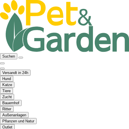
Suchen
Versandt in 24h
Hund
Katze
Tiere
Zucht
Bauernhof
Ritter
Außenanlagen
Pflanzen und Natur
Outlet