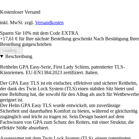
Kostenloser Versand
inkl. MwSt. zzgl.
Versandkosten
Sparen Sie 10%
mit dem Code
EXTRA
+17,61 €
für Ihre nächste Bestellung geschenkt
Nach Bestätigung Ihrer
Bestellung gutgeschrieben
Loading...
Beschreibung
Reithelm GPA Easy-Serie, First Lady Schirm, patentierter TLS-
Kinnriemen. EU-EN1384:2023 zertifiziert. Italien.
Der GPA Easy TLS ist ein einfacher, effektiver und sicherer Reithelm,
der dank des Twin Lock System (TLS) einen stabilen Sitz bietet und
eine Belüftung hat, die sowohl für den Alltag als auch für Wettbewerbe
geeignet ist.
Der Helm GPA Easy TLS wurde entwickelt, um zuverlässige
Sicherheit und dauerhaften Komfort zu bieten, während er gleichzeitig
zugänglich und leicht zu tragen ist. Sein Design basiert auf dem
Fachwissen von GPA zum Schutz des Reiters, mit einer Struktur, die
effektiv Stöße absorbiert.
Ausgestattet mit dem Twin Lock System (TLS), einem patentierten