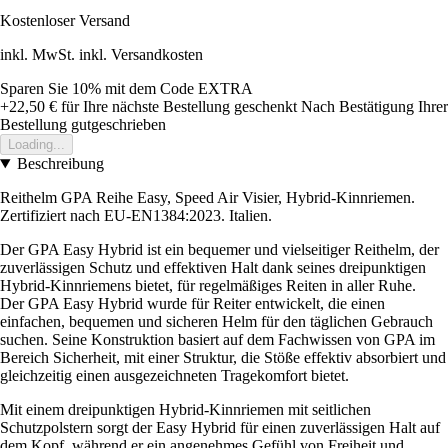
Kostenloser Versand
inkl. MwSt. inkl. Versandkosten
Sparen Sie 10%
mit dem Code
EXTRA
+22,50 €
für Ihre nächste Bestellung geschenkt
Nach Bestätigung Ihrer
Bestellung gutgeschrieben
Loading...
Beschreibung
Reithelm GPA Reihe Easy, Speed Air Visier, Hybrid-Kinnriemen.
Zertifiziert nach EU-EN1384:2023. Italien.
Der GPA Easy Hybrid ist ein bequemer und vielseitiger Reithelm, der
zuverlässigen Schutz und effektiven Halt dank seines dreipunktigen
Hybrid-Kinnriemens bietet, für regelmäßiges Reiten in aller Ruhe.
Der GPA Easy Hybrid wurde für Reiter entwickelt, die einen
einfachen, bequemen und sicheren Helm für den täglichen Gebrauch
suchen. Seine Konstruktion basiert auf dem Fachwissen von GPA im
Bereich Sicherheit, mit einer Struktur, die Stöße effektiv absorbiert und
gleichzeitig einen ausgezeichneten Tragekomfort bietet.
Mit einem dreipunktigen Hybrid-Kinnriemen mit seitlichen
Schutzpolstern sorgt der Easy Hybrid für einen zuverlässigen Halt auf
dem Kopf, während er ein angenehmes Gefühl von Freiheit und