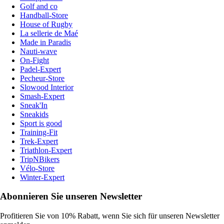
Golf and co
Handball-Store
House of Rugby
La sellerie de Maé
Made in Paradis
Nauti-wave
On-Fight
Padel-Expert
Pecheur-Store
Slowood Interior
Smash-Expert
Sneak'In
Sneakids
Sport is good
Training-Fit
Trek-Expert
Triathlon-Expert
TripNBikers
Vélo-Store
Winter-Expert
Abonnieren Sie unseren Newsletter
Profitieren Sie von 10% Rabatt, wenn Sie sich für unseren Newsletter