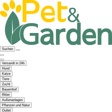
Suchen
Versandt in 24h
Hund
Katze
Tiere
Zucht
Bauernhof
Ritter
Außenanlagen
Pflanzen und Natur
Outlet