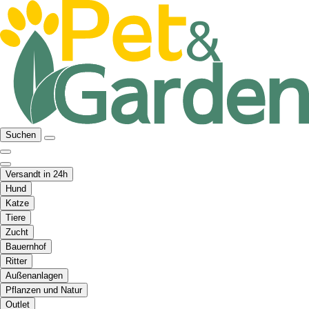
Suchen
Versandt in 24h
Hund
Katze
Tiere
Zucht
Bauernhof
Ritter
Außenanlagen
Pflanzen und Natur
Outlet