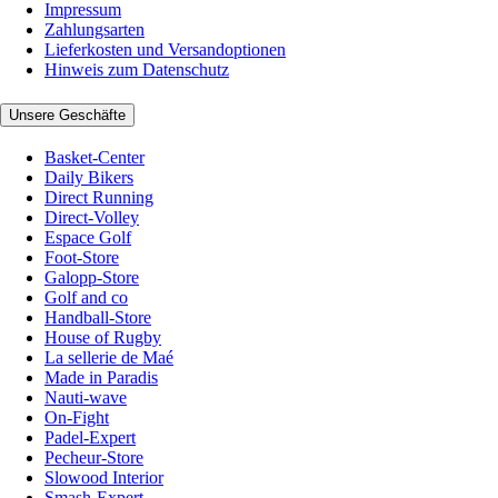
Impressum
Zahlungsarten
Lieferkosten und Versandoptionen
Hinweis zum Datenschutz
Unsere Geschäfte
Basket-Center
Daily Bikers
Direct Running
Direct-Volley
Espace Golf
Foot-Store
Galopp-Store
Golf and co
Handball-Store
House of Rugby
La sellerie de Maé
Made in Paradis
Nauti-wave
On-Fight
Padel-Expert
Pecheur-Store
Slowood Interior
Smash-Expert