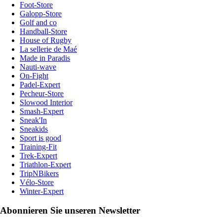
Foot-Store
Galopp-Store
Golf and co
Handball-Store
House of Rugby
La sellerie de Maé
Made in Paradis
Nauti-wave
On-Fight
Padel-Expert
Pecheur-Store
Slowood Interior
Smash-Expert
Sneak'In
Sneakids
Sport is good
Training-Fit
Trek-Expert
Triathlon-Expert
TripNBikers
Vélo-Store
Winter-Expert
Abonnieren Sie unseren Newsletter