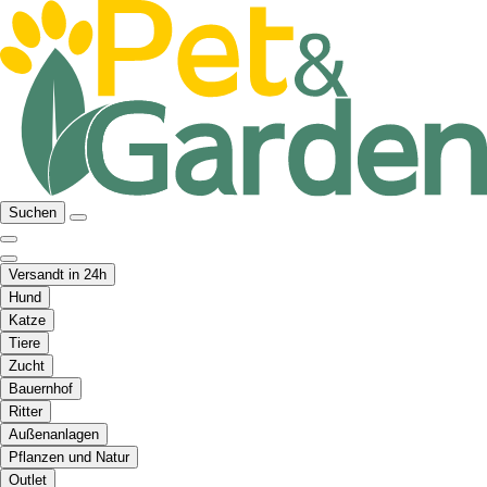
Suchen
Versandt in 24h
Hund
Katze
Tiere
Zucht
Bauernhof
Ritter
Außenanlagen
Pflanzen und Natur
Outlet