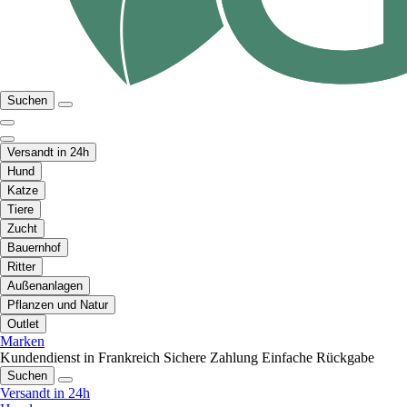
Suchen
Versandt in 24h
Hund
Katze
Tiere
Zucht
Bauernhof
Ritter
Außenanlagen
Pflanzen und Natur
Outlet
Marken
Kundendienst in Frankreich
Sichere Zahlung
Einfache Rückgabe
Suchen
Versandt in 24h