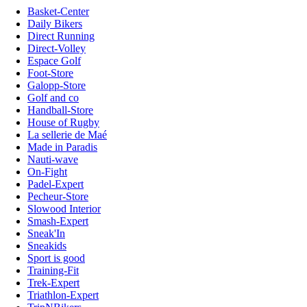
Basket-Center
Daily Bikers
Direct Running
Direct-Volley
Espace Golf
Foot-Store
Galopp-Store
Golf and co
Handball-Store
House of Rugby
La sellerie de Maé
Made in Paradis
Nauti-wave
On-Fight
Padel-Expert
Pecheur-Store
Slowood Interior
Smash-Expert
Sneak'In
Sneakids
Sport is good
Training-Fit
Trek-Expert
Triathlon-Expert