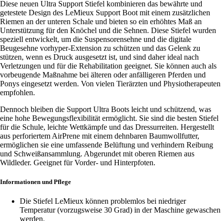
Diese neuen Ultra Support Stiefel kombinieren das bewährte und
getestete Design des LeMieux Support Boot mit einem zusätzlichen
Riemen an der unteren Schale und bieten so ein erhöhtes Maß an
Unterstützung für den Knöchel und die Sehnen. Diese Stiefel wurden
speziell entwickelt, um die Suspensorensehne und die digitale
Beugesehne vorhyper-Extension zu schützen und das Gelenk zu
stützen, wenn es Druck ausgesetzt ist, und sind daher ideal nach
Verletzungen und für die Rehabilitation geeignet. Sie können auch als
vorbeugende Maßnahme bei älteren oder anfälligeren Pferden und
Ponys eingesetzt werden. Von vielen Tierärzten und Physiotherapeuten
empfohlen.
Dennoch bleiben die Support Ultra Boots leicht und schützend, was
eine hohe Bewegungsflexibilität ermöglicht. Sie sind die besten Stiefel
für die Schule, leichte Wettkämpfe und das Dressurreiten. Hergestellt
aus perforiertem AirPrene mit einem dehnbaren Baumwollfutter,
ermöglichen sie eine umfassende Belüftung und verhindern Reibung
und Schweißansammlung. Abgerundet mit oberen Riemen aus
Wildleder. Geeignet für Vorder- und Hinterpfoten.
Informationen und Pflege
Die Stiefel LeMieux können problemlos bei niedriger
Temperatur (vorzugsweise 30 Grad) in der Maschine gewaschen
werden.