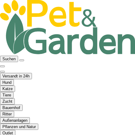
Suchen
Versandt in 24h
Hund
Katze
Tiere
Zucht
Bauernhof
Ritter
Außenanlagen
Pflanzen und Natur
Outlet