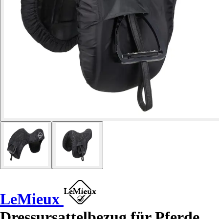
LeMieux
Dressursattelbezug für Pferde