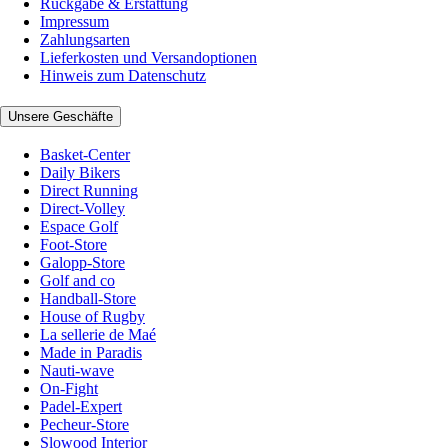
Rückgabe & Erstattung
Impressum
Zahlungsarten
Lieferkosten und Versandoptionen
Hinweis zum Datenschutz
Unsere Geschäfte
Basket-Center
Daily Bikers
Direct Running
Direct-Volley
Espace Golf
Foot-Store
Galopp-Store
Golf and co
Handball-Store
House of Rugby
La sellerie de Maé
Made in Paradis
Nauti-wave
On-Fight
Padel-Expert
Pecheur-Store
Slowood Interior