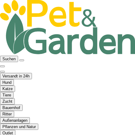
Suchen
Versandt in 24h
Hund
Katze
Tiere
Zucht
Bauernhof
Ritter
Außenanlagen
Pflanzen und Natur
Outlet