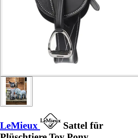
LeMieux
Sattel für
Plüschtiere Toy Pony