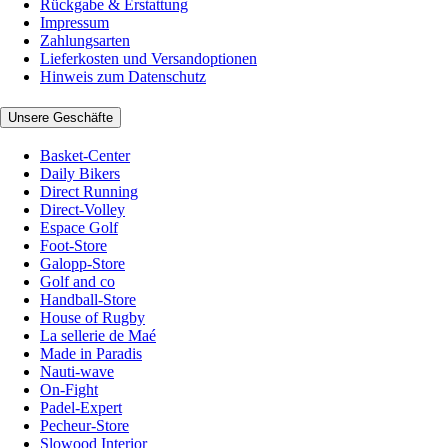
Rückgabe & Erstattung
Impressum
Zahlungsarten
Lieferkosten und Versandoptionen
Hinweis zum Datenschutz
Unsere Geschäfte
Basket-Center
Daily Bikers
Direct Running
Direct-Volley
Espace Golf
Foot-Store
Galopp-Store
Golf and co
Handball-Store
House of Rugby
La sellerie de Maé
Made in Paradis
Nauti-wave
On-Fight
Padel-Expert
Pecheur-Store
Slowood Interior