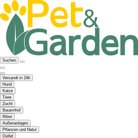
Suchen
Versandt in 24h
Hund
Katze
Tiere
Zucht
Bauernhof
Ritter
Außenanlagen
Pflanzen und Natur
Outlet