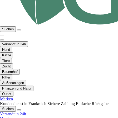
Suchen
Versandt in 24h
Hund
Katze
Tiere
Zucht
Bauernhof
Ritter
Außenanlagen
Pflanzen und Natur
Outlet
Marken
Kundendienst in Frankreich
Sichere Zahlung
Einfache Rückgabe
Suchen
Versandt in 24h