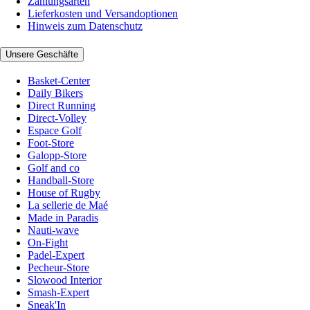
Zahlungsarten
Lieferkosten und Versandoptionen
Hinweis zum Datenschutz
Unsere Geschäfte
Basket-Center
Daily Bikers
Direct Running
Direct-Volley
Espace Golf
Foot-Store
Galopp-Store
Golf and co
Handball-Store
House of Rugby
La sellerie de Maé
Made in Paradis
Nauti-wave
On-Fight
Padel-Expert
Pecheur-Store
Slowood Interior
Smash-Expert
Sneak'In