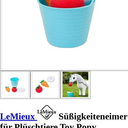
LeMieux
Süßigkeiteneimer
für Plüschtiere Toy Pony