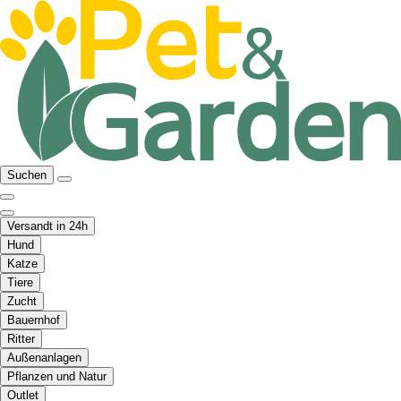
Suchen
Versandt in 24h
Hund
Katze
Tiere
Zucht
Bauernhof
Ritter
Außenanlagen
Pflanzen und Natur
Outlet