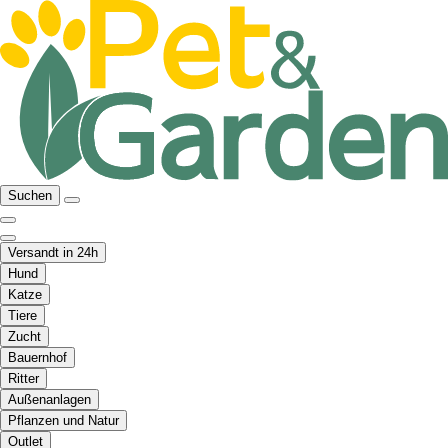
Suchen
Versandt in 24h
Hund
Katze
Tiere
Zucht
Bauernhof
Ritter
Außenanlagen
Pflanzen und Natur
Outlet