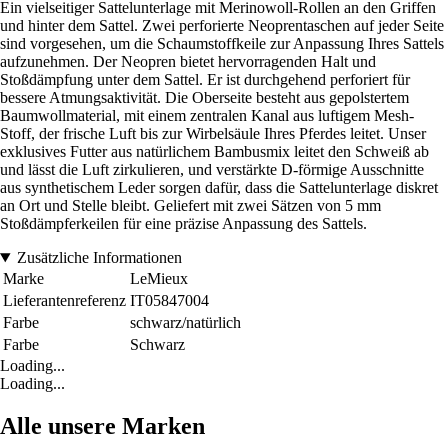
Ein vielseitiger Sattelunterlage mit Merinowoll-Rollen an den Griffen
und hinter dem Sattel. Zwei perforierte Neoprentaschen auf jeder Seite
sind vorgesehen, um die Schaumstoffkeile zur Anpassung Ihres Sattels
aufzunehmen. Der Neopren bietet hervorragenden Halt und
Stoßdämpfung unter dem Sattel. Er ist durchgehend perforiert für
bessere Atmungsaktivität. Die Oberseite besteht aus gepolstertem
Baumwollmaterial, mit einem zentralen Kanal aus luftigem Mesh-
Stoff, der frische Luft bis zur Wirbelsäule Ihres Pferdes leitet. Unser
exklusives Futter aus natürlichem Bambusmix leitet den Schweiß ab
und lässt die Luft zirkulieren, und verstärkte D-förmige Ausschnitte
aus synthetischem Leder sorgen dafür, dass die Sattelunterlage diskret
an Ort und Stelle bleibt. Geliefert mit zwei Sätzen von 5 mm
Stoßdämpferkeilen für eine präzise Anpassung des Sattels.
Zusätzliche Informationen
Marke
LeMieux
Lieferantenreferenz
IT05847004
Farbe
schwarz/natürlich
Farbe
Schwarz
Loading...
Loading...
Alle unsere Marken