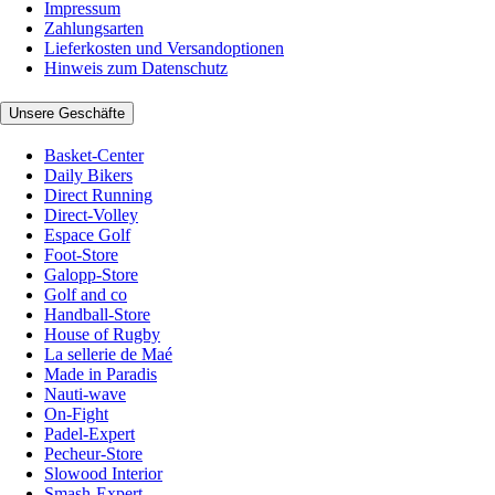
Impressum
Zahlungsarten
Lieferkosten und Versandoptionen
Hinweis zum Datenschutz
Unsere Geschäfte
Basket-Center
Daily Bikers
Direct Running
Direct-Volley
Espace Golf
Foot-Store
Galopp-Store
Golf and co
Handball-Store
House of Rugby
La sellerie de Maé
Made in Paradis
Nauti-wave
On-Fight
Padel-Expert
Pecheur-Store
Slowood Interior
Smash-Expert