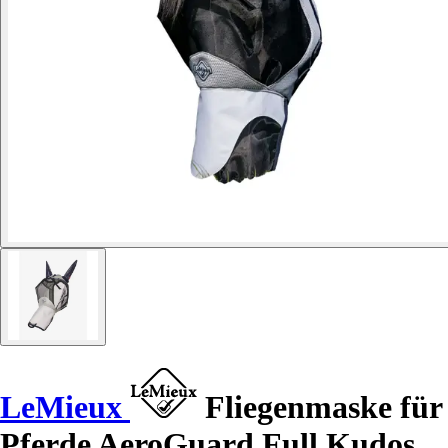
LeMieux
Fliegenmaske für
Pferde AeroGuard Full Kudos