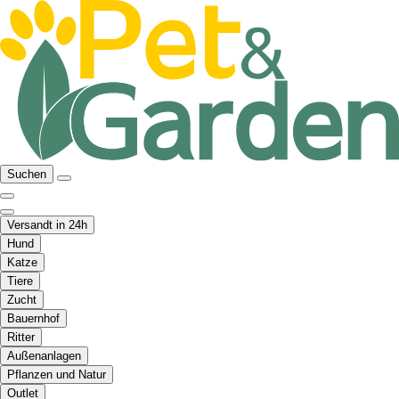
Suchen
Versandt in 24h
Hund
Katze
Tiere
Zucht
Bauernhof
Ritter
Außenanlagen
Pflanzen und Natur
Outlet