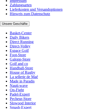
Impressum
Zahlungsarten
Lieferkosten und Versandoptionen
Hinweis zum Datenschutz
Unsere Geschäfte
Basket-Center
Daily Bikers
Direct Running
Direct-Volley
Espace Golf
Foot-Store
Galopp-Store
Golf and co
Handball-Store
House of Rugby
La sellerie de Maé
Made in Paradis
Nauti-wave
On-Fight
Padel-Expert
Pecheur-Store
Slowood Interior
Smash-Expert