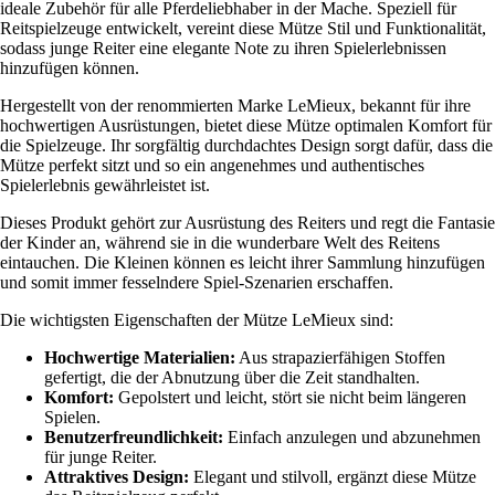
ideale Zubehör für alle Pferdeliebhaber in der Mache. Speziell für
Reitspielzeuge entwickelt, vereint diese Mütze Stil und Funktionalität,
sodass junge Reiter eine elegante Note zu ihren Spielerlebnissen
hinzufügen können.
Hergestellt von der renommierten Marke LeMieux, bekannt für ihre
hochwertigen Ausrüstungen, bietet diese Mütze optimalen Komfort für
die Spielzeuge. Ihr sorgfältig durchdachtes Design sorgt dafür, dass die
Mütze perfekt sitzt und so ein angenehmes und authentisches
Spielerlebnis gewährleistet ist.
Dieses Produkt gehört zur Ausrüstung des Reiters und regt die Fantasie
der Kinder an, während sie in die wunderbare Welt des Reitens
eintauchen. Die Kleinen können es leicht ihrer Sammlung hinzufügen
und somit immer fesselndere Spiel-Szenarien erschaffen.
Die wichtigsten Eigenschaften der Mütze LeMieux sind:
Hochwertige Materialien:
Aus strapazierfähigen Stoffen
gefertigt, die der Abnutzung über die Zeit standhalten.
Komfort:
Gepolstert und leicht, stört sie nicht beim längeren
Spielen.
Benutzerfreundlichkeit:
Einfach anzulegen und abzunehmen
für junge Reiter.
Attraktives Design:
Elegant und stilvoll, ergänzt diese Mütze