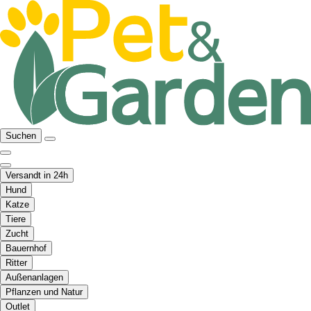
Suchen
Versandt in 24h
Hund
Katze
Tiere
Zucht
Bauernhof
Ritter
Außenanlagen
Pflanzen und Natur
Outlet