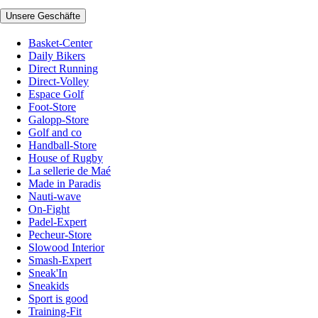
Unsere Geschäfte
Basket-Center
Daily Bikers
Direct Running
Direct-Volley
Espace Golf
Foot-Store
Galopp-Store
Golf and co
Handball-Store
House of Rugby
La sellerie de Maé
Made in Paradis
Nauti-wave
On-Fight
Padel-Expert
Pecheur-Store
Slowood Interior
Smash-Expert
Sneak'In
Sneakids
Sport is good
Training-Fit