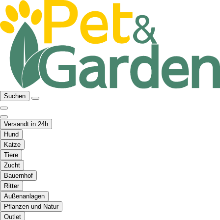
Suchen
Versandt in 24h
Hund
Katze
Tiere
Zucht
Bauernhof
Ritter
Außenanlagen
Pflanzen und Natur
Outlet