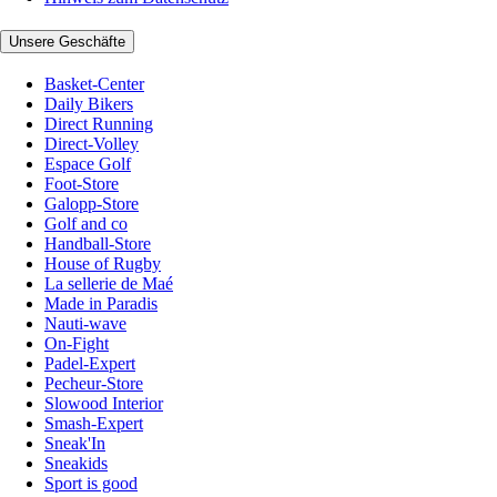
Unsere Geschäfte
Basket-Center
Daily Bikers
Direct Running
Direct-Volley
Espace Golf
Foot-Store
Galopp-Store
Golf and co
Handball-Store
House of Rugby
La sellerie de Maé
Made in Paradis
Nauti-wave
On-Fight
Padel-Expert
Pecheur-Store
Slowood Interior
Smash-Expert
Sneak'In
Sneakids
Sport is good